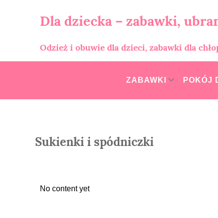
Skip
to
Dla dziecka – zabawki, ubran
content
Odzież i obuwie dla dzieci, zabawki dla chł
ZABAWKI
POKÓJ 
Sukienki i spódniczki
No content yet