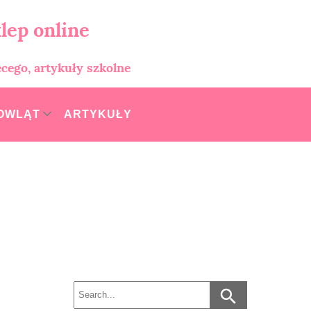
lep online
ęcego, artykuły szkolne
MOWLĄT
ARTYKUŁY