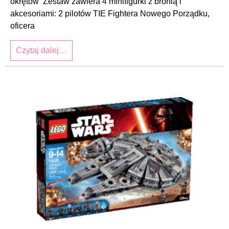
okrętów Zestaw zawiera 4 minifigurki z bronią i
akcesoriami: 2 pilotów TIE Fightera Nowego Porządku,
oficera
Czytaj dalej…