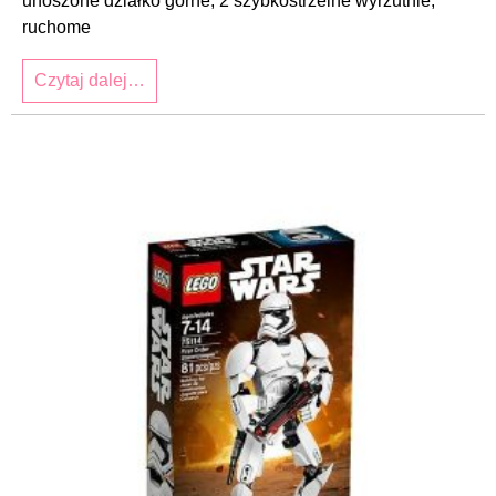
unoszone działko górne, 2 szybkostrzelne wyrzutnie,
ruchome
Czytaj dalej…