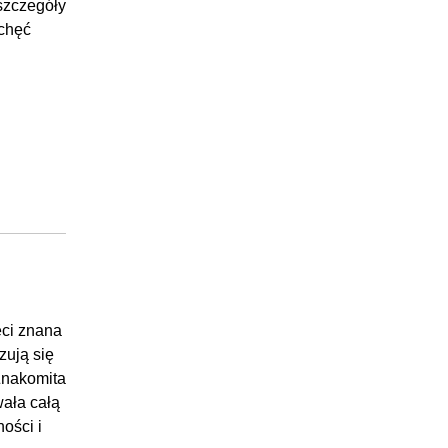
 szczegóły
 chęć
eci znana
zują się
Znakomita
ała całą
ości i