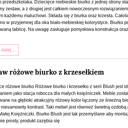
 przedszkolaka. Dziecięce niebieskie biurko z jednej strony st
jny zestaw, a z drugiej jest całkiem nowoczesnym rozwiązaniem
m każdemu maluchowi. Składa się z biurka oraz krzesła. Całoś
no w przyjemnej dla oka biało-niebieskiej kolorystyce. Biurko 
aną tablicę. Na uwagę zasługuje pomysłowa konstrukcja oraz
j dalej…
aw różowe biurko z krzesełkiem
ce różowe biurko Różowe biurko i krzesełko z serii Blush jest 
aniem jako stacja robocza dla małych księżniczek. Meble zosta
ane na głęboki atrakcyjny różowy kolor łączony ze śnieżną bie
 niesamowity kontrast. Taki mebel jest również świetną ozdobą
Małej Księżniczki. Biurko Blush jest tak przemyślane aby monta
ie prosty, produkt zazębia się