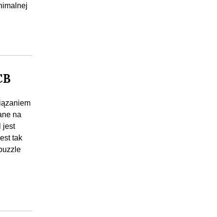
nimalnej
CB
wiązaniem
ane na
 jest
est tak
puzzle