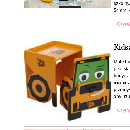
szkolny
54 cm, 
Czyta
Kids
Małe bi
jako st
tradycy
również
przemyś
aby uzu
Czyta