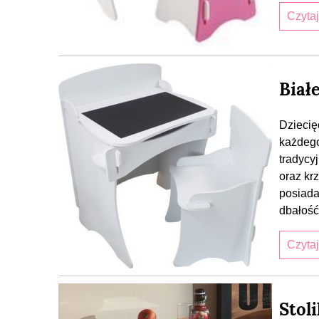
Czyta
Biał
Dziecię
każdego
tradycy
oraz kr
posiada
dbałość
Czyta
Stol