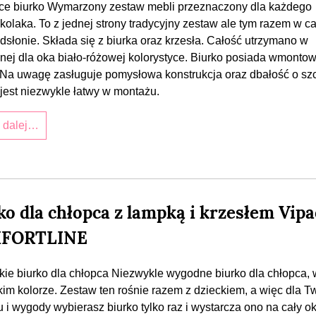
ce biurko Wymarzony zestaw mebli przeznaczony dla każdego
kolaka. To z jednej strony tradycyjny zestaw ale tym razem w c
dsłonie. Składa się z biurka oraz krzesła. Całość utrzymano w
nej dla oka biało-różowej kolorystyce. Biurko posiada wmonto
. Na uwagę zasługuje pomysłowa konstrukcja oraz dbałość o sz
jest niezwykle łatwy w montażu.
j dalej…
ko dla chłopca z lampką i krzesłem Vip
FORTLINE
kie biurko dla chłopca Niezwykle wygodne biurko dla chłopca, 
kim kolorze. Zestaw ten rośnie razem z dzieckiem, a więc dla 
u i wygody wybierasz biurko tylko raz i wystarcza ono na cały o