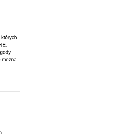
 których
INE.
ygody
ko można
a