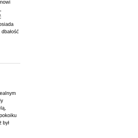
anowi
,
ć
posiada
 dbałość
idealnym
ły
lą,
 pokoiku
ż był