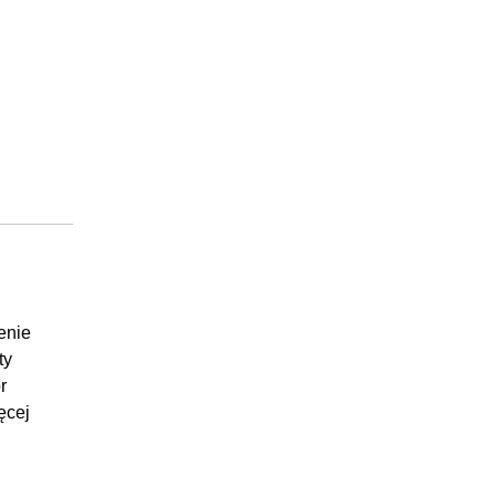
enie
ty
r
ęcej