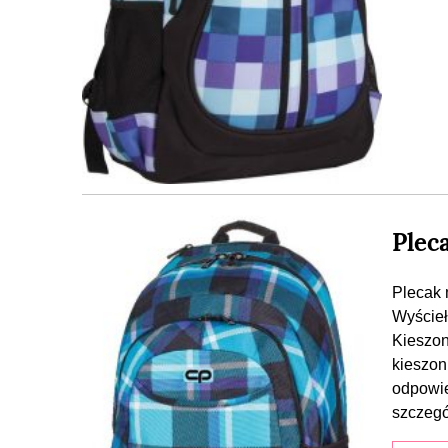
Plec
Plecak 
Wyścieł
Kieszon
kieszon
odpowie
szczegó