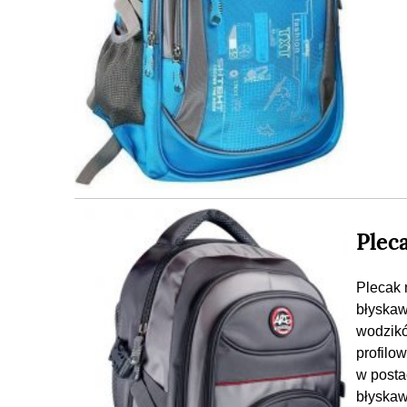
Plec
Plecak 
błyska
wodzikó
profilo
w posta
błyskaw