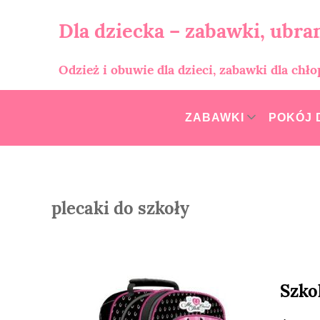
Skip
to
Dla dziecka – zabawki, ubran
content
Odzież i obuwie dla dzieci, zabawki dla chł
ZABAWKI
POKÓJ 
plecaki do szkoły
Szko