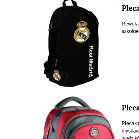
Plec
Rewelac
szkolne
Plec
Plecak 
błyska
wodzikó