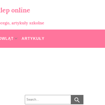
lep online
ęcego, artykuły szkolne
MOWLĄT
ARTYKUŁY