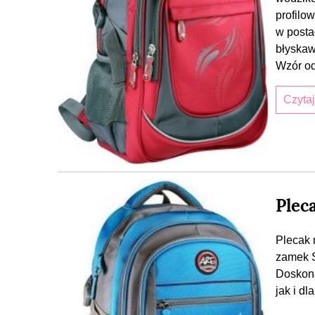
profilo
w posta
błyskaw
Wzór o
Czyta
Plec
Plecak 
zamek S
Doskona
jak i d