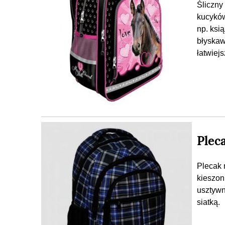
Śliczny
kucyków
np. ksi
błyskaw
łatwie
Plec
Plecak 
kieszon
usztywn
siatką.