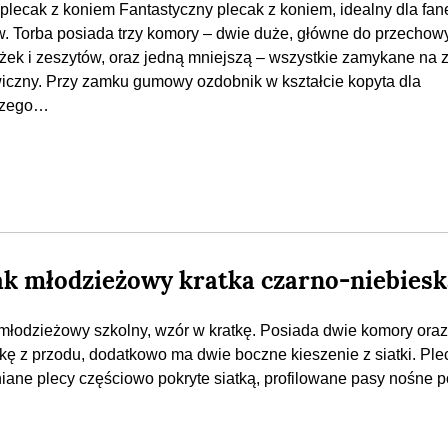
 plecak z koniem Fantastyczny plecak z koniem, idealny dla fan
. Torba posiada trzy komory – dwie duże, główne do przecho
ążek i zeszytów, oraz jedną mniejszą – wszystkie zamykane na
iczny. Przy zamku gumowy ozdobnik w kształcie kopyta dla
jszego…
ak młodzieżowy kratka czarno-niebiesk
młodzieżowy szkolny, wzór w kratkę. Posiada dwie komory oraz
kę z przodu, dodatkowo ma dwie boczne kieszenie z siatki. Pl
iane plecy częściowo pokryte siatką, profilowane pasy nośne p