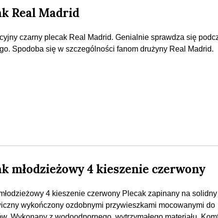
ak Real Madrid
yjny czarny plecak Real Madrid. Genialnie sprawdza się podc
go. Spodoba się w szczególności fanom drużyny Real Madrid.
ak młodzieżowy 4 kieszenie czerwony
młodzieżowy 4 kieszenie czerwony Plecak zapinany na solidn
wiczny wykończony ozdobnymi przywieszkami mocowanymi do
w. Wykonany z wodoodpornego, wytrzymałego materiału. Kom