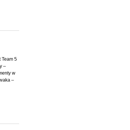
t Team 5
y –
umenty w
uwaka –