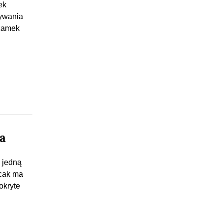
ek
wywania
 zamek
a
 jedną
ecak ma
okryte