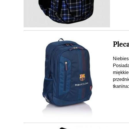
Plec
Niebies
Posiada
miękkie
przedni
tkanin