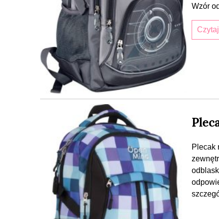
Wzór o
Czyta
Plec
Plecak 
zewnętr
odblask
odpowie
szczegó