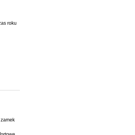
zas roku
y zamek
fortowe