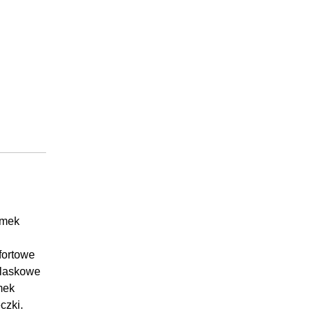
amek
fortowe
blaskowe
mek
czki.