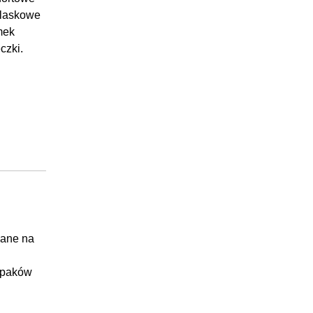
blaskowe
mek
czki.
nane na
łopaków