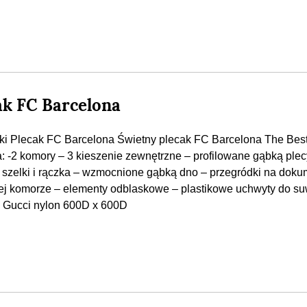
ak FC Barcelona
ki Plecak FC Barcelona Świetny plecak FC Barcelona The Bes
: -2 komory – 3 kieszenie zewnętrzne – profilowane gąbką plec
 szelki i rączka – wzmocnione gąbką dno – przegródki na dok
ej komorze – elementy odblaskowe – plastikowe uchwyty do s
a: Gucci nylon 600D x 600D