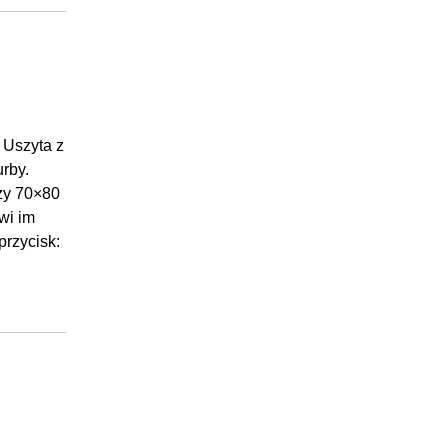
 Uszyta z
rby.
zy 70×80
wi im
przycisk: