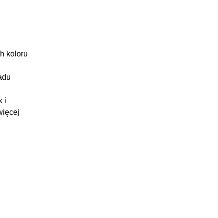
h koloru
adu
 i
ięcej