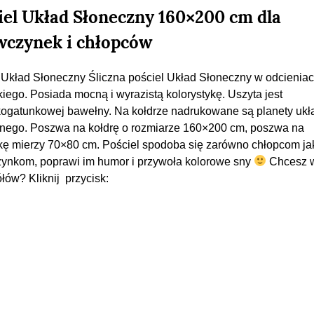
iel Układ Słoneczny 160×200 cm dla
wczynek i chłopców
 Układ Słoneczny Śliczna pościel Układ Słoneczny w odcieniac
kiego. Posiada mocną i wyrazistą kolorystykę. Uszyta jest
ogatunkowej bawełny. Na kołdrze nadrukowane są planety ukł
nego. Poszwa na kołdrę o rozmiarze 160×200 cm, poszwa na
ę mierzy 70×80 cm. Pościel spodoba się zarówno chłopcom jak
ynkom, poprawi im humor i przywoła kolorowe sny
Chcesz w
łów? Kliknij przycisk: