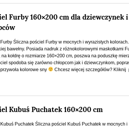
iel Furby 160×200 cm dla dziewczynek i
pców
 Furby Śliczna pościel Furby w mocnych i wyrazistych kolorach.
kiej bawełny. Posiada nadruk z różnokolorowymi maskotkami Fu
na kołdrę o rozmiarze 160×200 cm, poszwa na poduszkę mier
ciel spodoba się zarówno chłopcom jak i dziewczynkom, popra
 przywoła kolorowe sny
Chcesz więcej szczegółów? Kliknij 
iel Kubuś Puchatek 160×200 cm
 Kubuś Puchatek Śliczna pościel Kubuś Puchatek w mocnych i