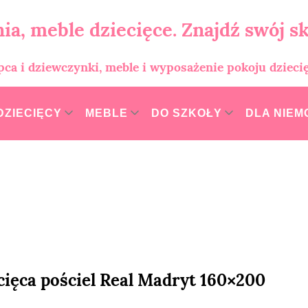
ia, meble dziecięce. Znajdź swój sk
opca i dziewczynki, meble i wyposażenie pokoju dzieci
DZIECIĘCY
MEBLE
DO SZKOŁY
DLA NIE
cięca pościel Real Madryt 160×200