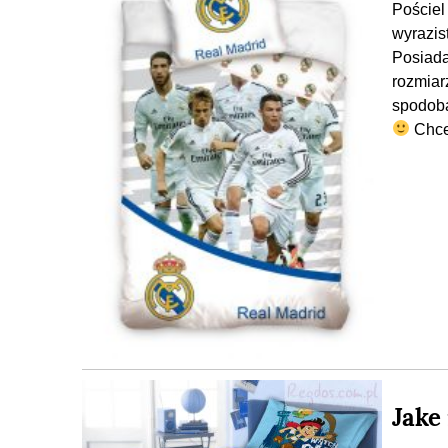
Pościel
wyrazis
Posiada
rozmiar
spodoba
Chces
Jake 