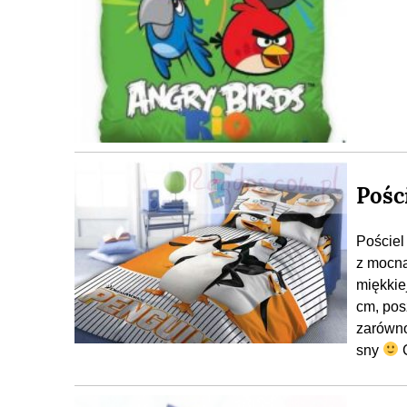
Pośc
Pościel
z mocną
miękkie
cm, pos
zarówno
sny
C