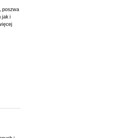
m, poszwa
jak i
ięcej