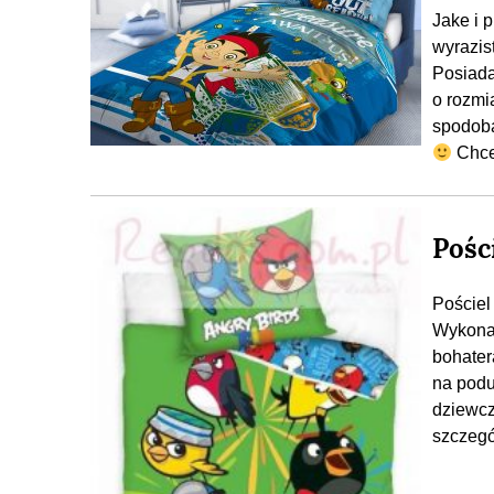
Jake i p
wyrazis
Posiada
o rozmi
spodoba
Chces
Pośc
Pościel
Wykonan
bohater
na podu
dziewcz
szczegó