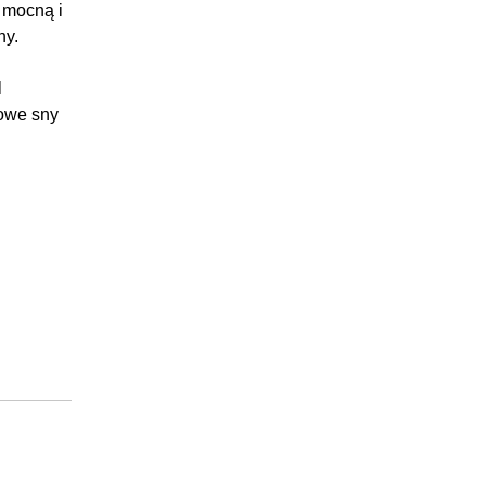
 mocną i
ny.
l
rowe sny