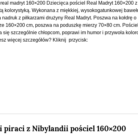
 real madryt 160×200 Dziecięca pościel Real Madryt 160×200 z
tą kolorystyką. Wykonana z miękkiej, wysokogatunkowej baweł
 nadruk z piłkarzami drużyny Real Madryt. Poszwa na kołdrę o
ze 160×200 cm, poszwa na poduszkę mierzy 70×80 cm. Poście
 się szczególnie chłopcom, poprawi im humor i przywoła kolo
z więcej szczegółów? Kliknij przycisk:
i piraci z Nibylandii pościel 160×200