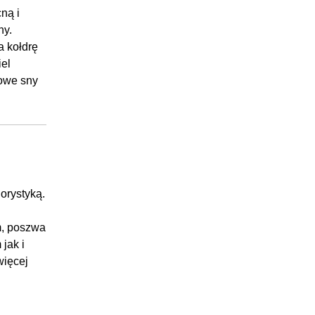
cną i
ny.
a kołdrę
el
rowe sny
lorystyką.
m, poszwa
jak i
ięcej