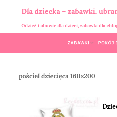
Skip
to
Dla dziecka – zabawki, ubran
content
Odzież i obuwie dla dzieci, zabawki dla chł
ZABAWKI
POKÓJ 
pościel dziecięca 160×200
Dzie