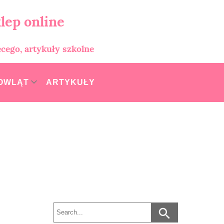
lep online
ęcego, artykuły szkolne
MOWLĄT
ARTYKUŁY