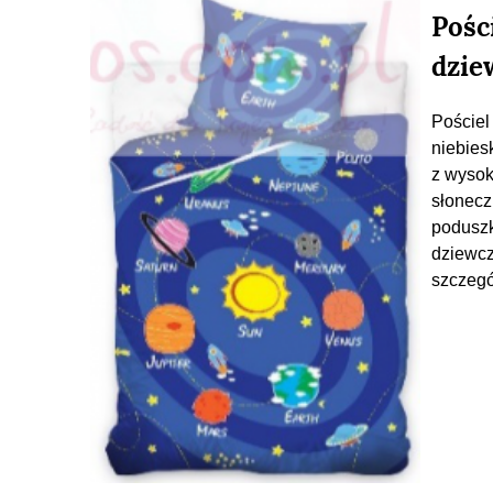
Pośc
dzie
Pościel
niebies
z wysok
słonecz
poduszk
dziewcz
szczegó