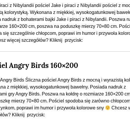
iraci z Nibylandii pościel Jake i piraci z Nibylandii pościel z mo
tą kolorystyką. Wykonana z miękkiej, wysokogatunkowej baweł
 nadruk z bohaterami bajki Jake i piraci z Nibylandii. Poszwa n
arze 160×200 cm, poszwa na poduszkę mierzy 70×80 cm. Pości
 się szczególnie chłopcom, poprawi im humor i przywoła kolo
z więcej szczegółów? Kliknij przycisk:
iel Angry Birds 160×200
 Angry Birds Śliczna pościel Angry Birds z mocną i wyrazistą ko
a z miękkiej, wysokogatunkowej bawełny. Posiada nadruk z
ami gry Angry Birds. Poszwa na kołdrę o rozmiarze 160×200 c
szkę mierzy 70×80 cm. Pościel spodoba się zarówno chłopcom 
ynkom, poprawi im humor i przywoła kolorowe sny
Chcesz w
łów? Kliknij przycisk: