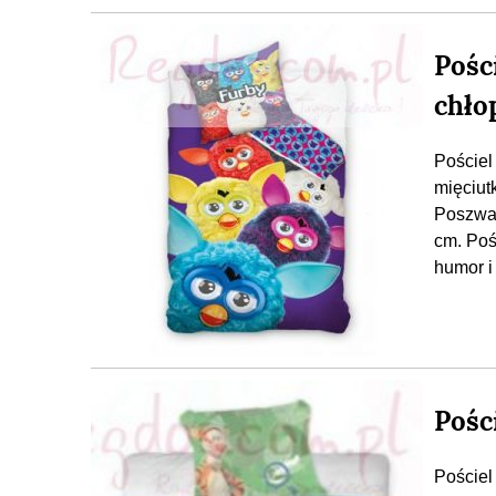
Pośc
chło
Pościel
mięciut
Poszwa 
cm. Poś
humor i
Pośc
Pościel