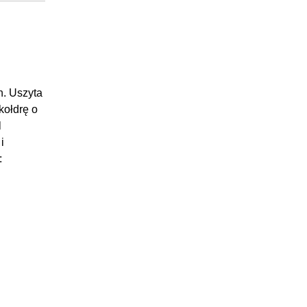
h. Uszyta
kołdrę o
l
i
: