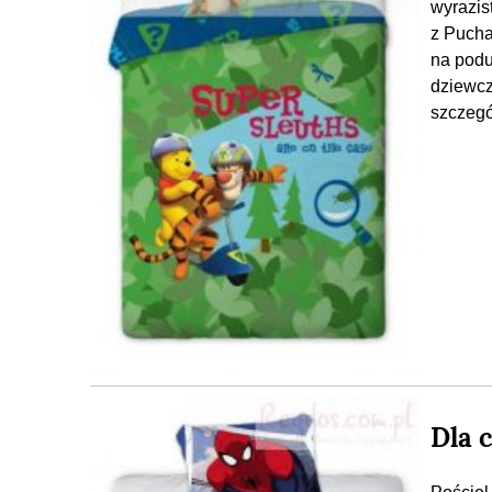
wyrazis
z Pucha
na podu
dziewcz
szczegó
Dla 