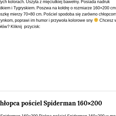
tych kolorach. Uszyta z mięciutkiej bawełny. Posiada nadruk
tkiem i Tygryskiem. Poszwa na kołdrę o rozmiarze 160×200 c
szkę mierzy 70×80 cm. Pościel spodoba się zarówno chłopcom 
ynkom, poprawi im humor i przywoła kolorowe sny
Chcesz w
łów? Kliknij przycisk:
chłopca pościel Spiderman 160×200