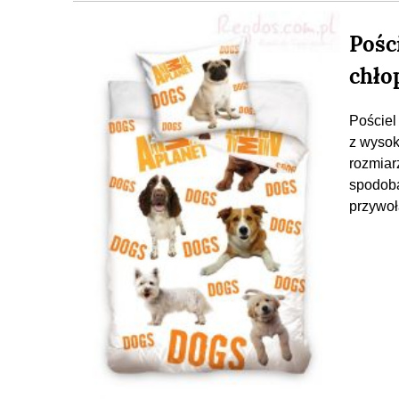
Pośc
chło
Pościel
z wysok
rozmiar
spodoba
przywoł