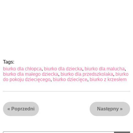
Tags:
biurko dla chłopca
,
biurko dla dziecka
,
biurko dla malucha
,
biurko dla małego dziecka
,
biurko dla przedszkolaka
,
biurko
do pokoju dziecięcego
,
biurko dziecięce
,
biurko z krzesłem
«
Poprzedni
Następny
»