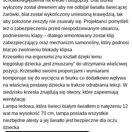
schowki/wgłębienia na kredki i długopisy. Blat biurka
wyłożony został drewnem aby nie odbijał światła świecącej
żarówki, blat został wykończony uniesioną krawędzią, tak
aby położone zeszyty nie zsuwały się. Projektanci pomyśleli
też o zabezpieczeniu przed niespodziewanym otwarciu,
podniesieniu klapy – dlatego wmontowany został klip
zabezpieczający oraz mechanizm samonośny, który podnosi
blat po zwolnieniu blokady klipsa
Krzesełko ma ergonomiczny kształt dzięki temu
kręgosłup dziecka „jest zmuszany” do utrzymania właściwej
pozycji. Krzesełko swoimi proporcjami i wymiarami
komponuje się do wycięcia w biurku co dodatkowo wpływa
na właściwą postawę dziecka w trakcie odrabiania lekcji. W
siedzisku krzesła znajdują się otwory, które zapewniają
wentylację.
Lampa ledowa, która świeci białym światłem o natężeniu 12
wat ma wysokość 70 cm, lampa posiada wszystkie
niezbędne atesty a jej światło jest bezpieczne dla oczu
dziecka