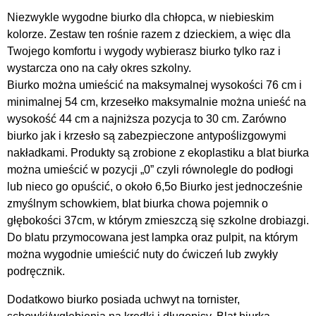
Niezwykle wygodne biurko dla chłopca, w niebieskim
kolorze. Zestaw ten rośnie razem z dzieckiem, a więc dla
Twojego komfortu i wygody wybierasz biurko tylko raz i
wystarcza ono na cały okres szkolny.
Biurko można umieścić na maksymalnej wysokości 76 cm i
minimalnej 54 cm, krzesełko maksymalnie można unieść na
wysokość 44 cm a najniższa pozycja to 30 cm. Zarówno
biurko jak i krzesło są zabezpieczone antypoślizgowymi
nakładkami. Produkty są zrobione z ekoplastiku a blat biurka
można umieścić w pozycji „0” czyli równolegle do podłogi
lub nieco go opuścić, o około 6,5o Biurko jest jednocześnie
zmyślnym schowkiem, blat biurka chowa pojemnik o
głębokości 37cm, w którym zmieszczą się szkolne drobiazgi.
Do blatu przymocowana jest lampka oraz pulpit, na którym
można wygodnie umieścić nuty do ćwiczeń lub zwykły
podręcznik.
Dodatkowo biurko posiada uchwyt na tornister,