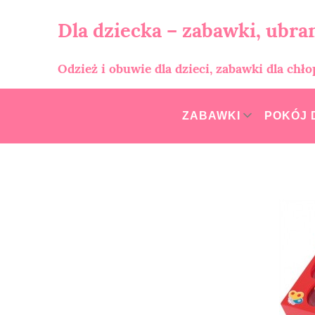
Skip
to
Dla dziecka – zabawki, ubran
content
Odzież i obuwie dla dzieci, zabawki dla chł
ZABAWKI
POKÓJ 