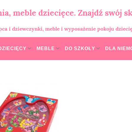
ia, meble dziecięce. Znajdź swój sk
opca i dziewczynki, meble i wyposażenie pokoju dzieci
DZIECIĘCY
MEBLE
DO SZKOŁY
DLA NIE