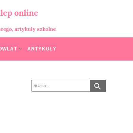
lep online
ęcego, artykuły szkolne
MOWLĄT
ARTYKUŁY