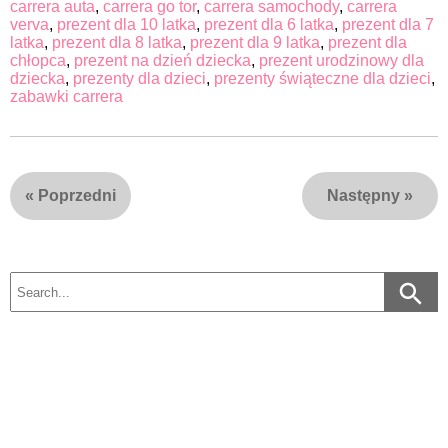
carrera auta
,
carrera go tor
,
carrera samochody
,
carrera
verva
,
prezent dla 10 latka
,
prezent dla 6 latka
,
prezent dla 7
latka
,
prezent dla 8 latka
,
prezent dla 9 latka
,
prezent dla
chłopca
,
prezent na dzień dziecka
,
prezent urodzinowy dla
dziecka
,
prezenty dla dzieci
,
prezenty świąteczne dla dzieci
,
zabawki carrera
«
Poprzedni
Następny
»