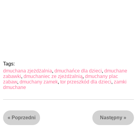
Tags:
dmuchana zjeżdżalnia
,
dmuchańce dla dzieci
,
dmuchane
zabawki
,
dmuchaniec ze zjeżdżalnią
,
dmuchany plac
zabaw
,
dmuchany zamek
,
tor przeszkód dla dzieci
,
zamki
dmuchane
«
Poprzedni
Następny
»