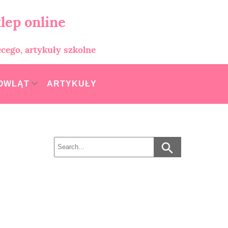
lep online
ęcego, artykuły szkolne
MOWLĄT
ARTYKUŁY