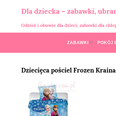
Skip
to
Dla dziecka – zabawki, ubran
content
Odzież i obuwie dla dzieci, zabawki dla chł
ZABAWKI
POKÓJ 
Dziecięca pościel Frozen Kraina