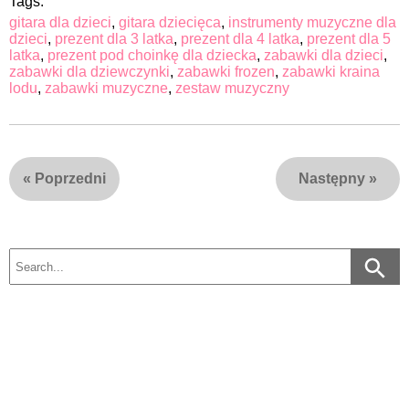
Tags:
gitara dla dzieci
,
gitara dziecięca
,
instrumenty muzyczne dla
dzieci
,
prezent dla 3 latka
,
prezent dla 4 latka
,
prezent dla 5
latka
,
prezent pod choinkę dla dziecka
,
zabawki dla dzieci
,
zabawki dla dziewczynki
,
zabawki frozen
,
zabawki kraina
lodu
,
zabawki muzyczne
,
zestaw muzyczny
«
Poprzedni
Następny
»