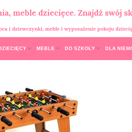
ia, meble dziecięce. Znajdź swój sk
opca i dziewczynki, meble i wyposażenie pokoju dzieci
DZIECIĘCY
MEBLE
DO SZKOŁY
DLA NIE