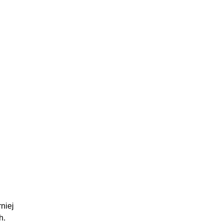
niej
h.