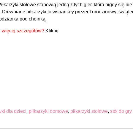
karzyki stołowe stanowią jedną z tych gier, która nigdy się nie
 Drewniane piłkarzyki to wspaniały prezent urodzinowy, świąte
podzianka pod choinką.
z
więcej szczegółów?
Kliknij:
yki dla dzieci
,
piłkarzyki domowe
,
piłkarzyki stołowe
,
stół do gry