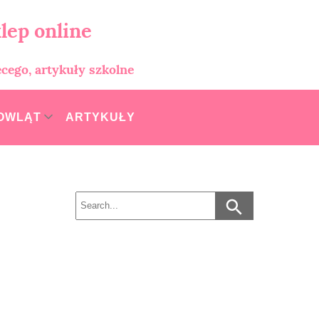
lep online
ęcego, artykuły szkolne
MOWLĄT
ARTYKUŁY