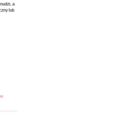
 nudzi, a
czny lub
 w