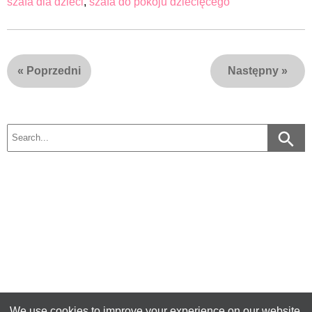
szafa dla dzieci
,
szafa do pokoju dziecięcego
«
Poprzedni
Następny
»
We use cookies to improve your experience on our website.