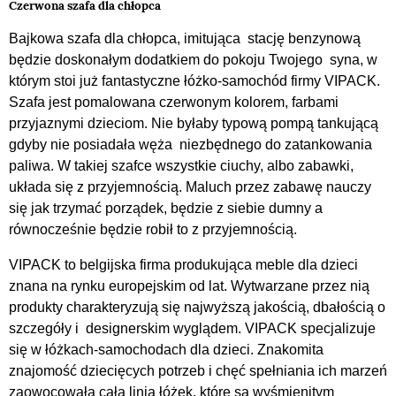
Czerwona szafa dla chłopca
Bajkowa szafa dla chłopca, imitująca stację benzynową
będzie doskonałym dodatkiem do pokoju Twojego syna, w
którym stoi już fantastyczne łóżko-samochód firmy VIPACK.
Szafa jest pomalowana czerwonym kolorem, farbami
przyjaznymi dzieciom. Nie byłaby typową pompą tankującą
gdyby nie posiadała węża niezbędnego do zatankowania
paliwa. W takiej szafce wszystkie ciuchy, albo zabawki,
układa się z przyjemnością. Maluch przez zabawę nauczy
się jak trzymać porządek, będzie z siebie dumny a
równocześnie będzie robił to z przyjemnością.
VIPACK to belgijska firma produkująca meble dla dzieci
znana na rynku europejskim od lat. Wytwarzane przez nią
produkty charakteryzują się najwyższą jakością, dbałością o
szczegóły i designerskim wyglądem. VIPACK specjalizuje
się w łóżkach-samochodach dla dzieci. Znakomita
znajomość dziecięcych potrzeb i chęć spełniania ich marzeń
zaowocowała całą linią łóżek, które są wyśmienitym