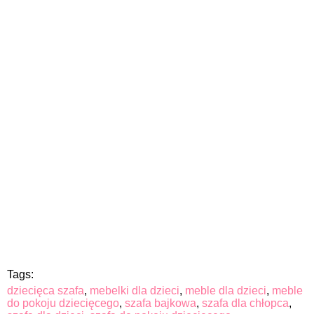
Tags:
dziecięca szafa
,
mebelki dla dzieci
,
meble dla dzieci
,
meble
do pokoju dziecięcego
,
szafa bajkowa
,
szafa dla chłopca
,