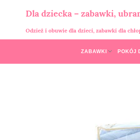
Skip
to
Dla dziecka – zabawki, ubran
content
Odzież i obuwie dla dzieci, zabawki dla chł
ZABAWKI
POKÓJ 