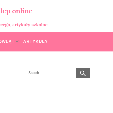
lep online
ęcego, artykuły szkolne
MOWLĄT
ARTYKUŁY