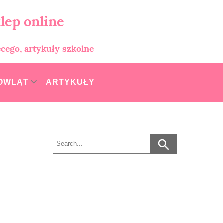
lep online
ęcego, artykuły szkolne
MOWLĄT
ARTYKUŁY