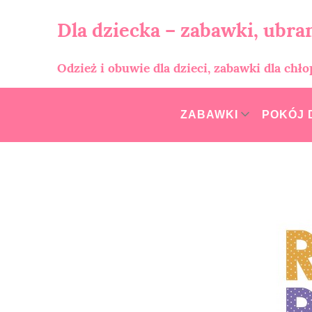
Skip
to
Dla dziecka – zabawki, ubran
content
Odzież i obuwie dla dzieci, zabawki dla chł
ZABAWKI
POKÓJ 