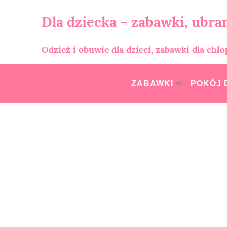
Skip
to
Dla dziecka – zabawki, ubran
content
Odzież i obuwie dla dzieci, zabawki dla chł
ZABAWKI
POKÓJ 