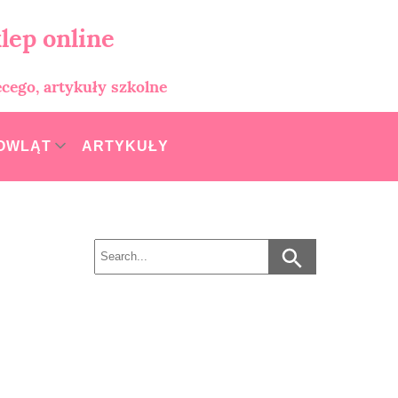
lep online
ęcego, artykuły szkolne
MOWLĄT
ARTYKUŁY