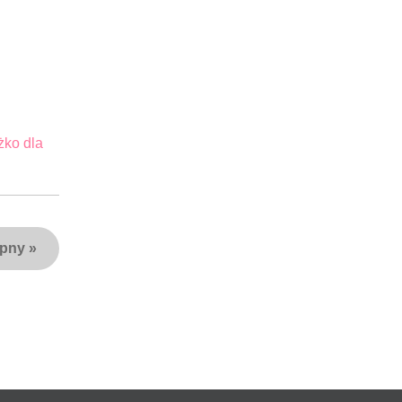
żko dla
ępny
»