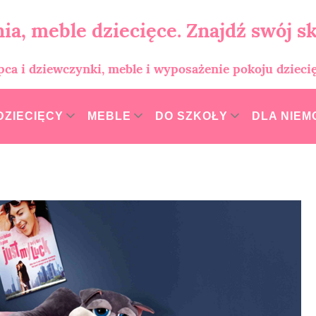
ia, meble dziecięce. Znajdź swój sk
opca i dziewczynki, meble i wyposażenie pokoju dzieci
DZIECIĘCY
MEBLE
DO SZKOŁY
DLA NIE