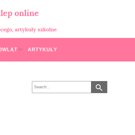
lep online
ęcego, artykuły szkolne
MOWLĄT
ARTYKUŁY