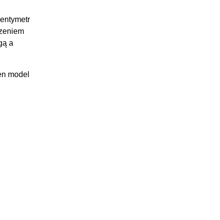
centymetr
czeniem
gą a
Ten model