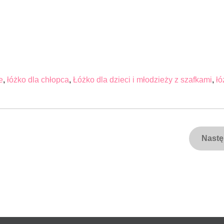
e
,
łóżko dla chłopca
,
Łóżko dla dzieci i młodzieży z szafkami
,
łó
Nast