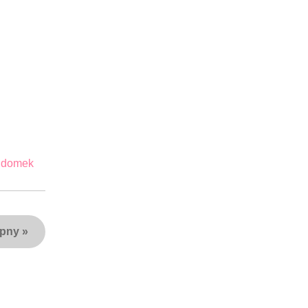
e domek
ępny
»