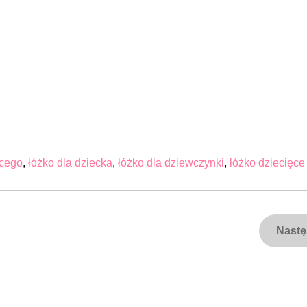
ęcego
,
łóżko dla dziecka
,
łóżko dla dziewczynki
,
łóżko dziecięc
Nast