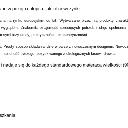
no w pokoju chłopca, jak i dziewczynki.
ana na rynku europejskim od lat. Wytwarzane przez nią produkty charakt
 wyglądem. Znakomita znajomość dziecięcych potrzeb i chęć spełniania
m symbiozy urody, praktyczności i ekscentryczności.
oju. Prosty sposób składania idzie w parze z nowoczesnym designem. Nowo
i solidność trwałego, pozyskiwanego z ekologicznych lasów, drewna.
) i nadaje się do każdego standardowego materaca wielkości (9
szkania