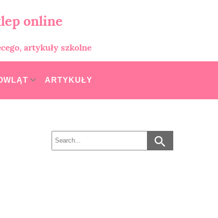
lep online
ęcego, artykuły szkolne
MOWLĄT
ARTYKUŁY