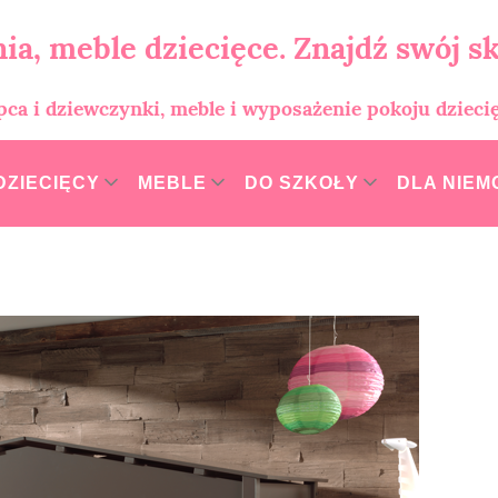
ia, meble dziecięce. Znajdź swój sk
opca i dziewczynki, meble i wyposażenie pokoju dzieci
DZIECIĘCY
MEBLE
DO SZKOŁY
DLA NIE