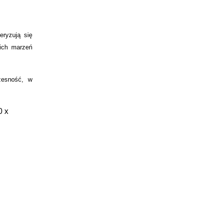
eryzują się
 ich marzeń
czesność, w
0 x