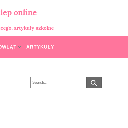
lep online
ęcego, artykuły szkolne
MOWLĄT
ARTYKUŁY