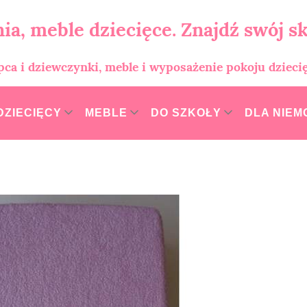
ia, meble dziecięce. Znajdź swój sk
opca i dziewczynki, meble i wyposażenie pokoju dzieci
DZIECIĘCY
MEBLE
DO SZKOŁY
DLA NIE