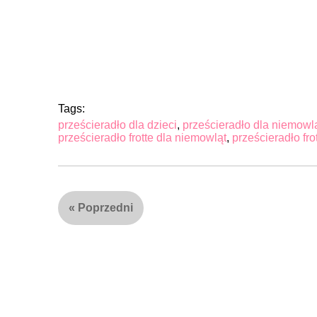
Tags:
prześcieradło dla dzieci
,
prześcieradło dla niemowl
prześcieradło frotte dla niemowląt
,
prześcieradło fr
«
Poprzedni