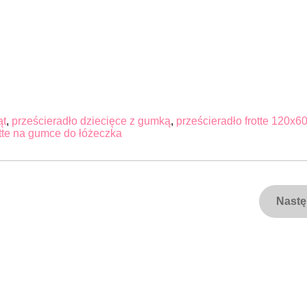
ąt
,
prześcieradło dziecięce z gumką
,
prześcieradło frotte 120x6
otte na gumce do łóżeczka
Nast