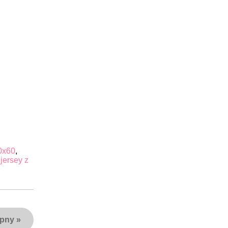
0x60
,
jersey z
ępny
»