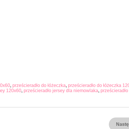
20x60
,
prześcieradło do łóżeczka
,
prześcieradło do łóżeczka 12
sey 120x60
,
prześcieradło jersey dla niemowlaka
,
prześcieradło 
Nast