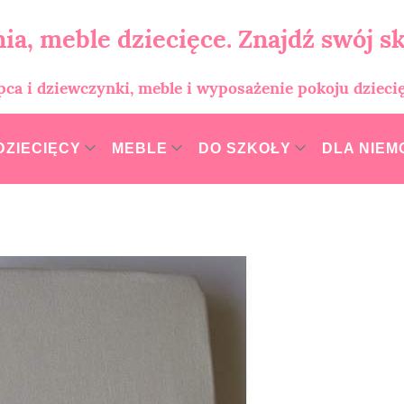
ia, meble dziecięce. Znajdź swój sk
opca i dziewczynki, meble i wyposażenie pokoju dzieci
DZIECIĘCY
MEBLE
DO SZKOŁY
DLA NIE