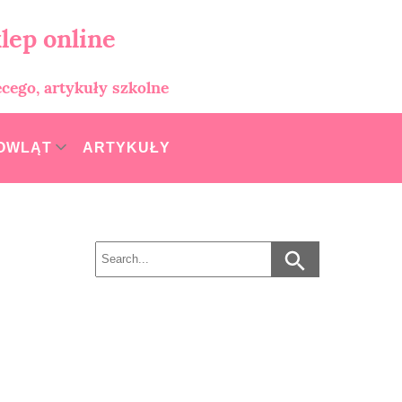
lep online
ęcego, artykuły szkolne
MOWLĄT
ARTYKUŁY