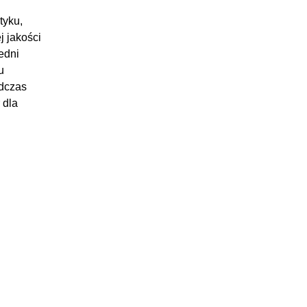
tyku,
j jakości
edni
u
odczas
 dla