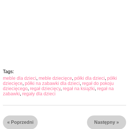
Tags:
meble dla dzieci
,
meble dziecięce
,
półki dla dzieci
,
półki
dziecięce
,
półki na zabawki dla dzieci
,
regał do pokoju
dziecięcego
,
regał dziecięcy
,
regał na książki
,
regał na
zabawki
,
regały dla dzieci
«
Poprzedni
Następny
»