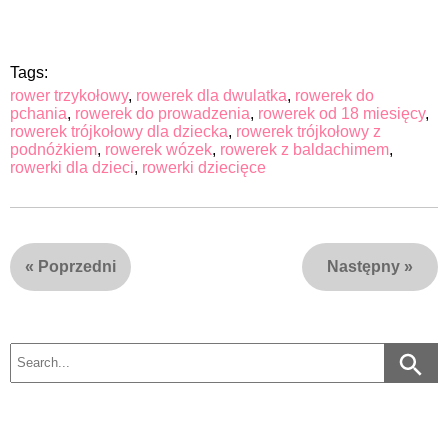
Tags:
rower trzykołowy
,
rowerek dla dwulatka
,
rowerek do
pchania
,
rowerek do prowadzenia
,
rowerek od 18 miesięcy
,
rowerek trójkołowy dla dziecka
,
rowerek trójkołowy z
podnóżkiem
,
rowerek wózek
,
rowerek z baldachimem
,
rowerki dla dzieci
,
rowerki dziecięce
«
Poprzedni
Następny
»