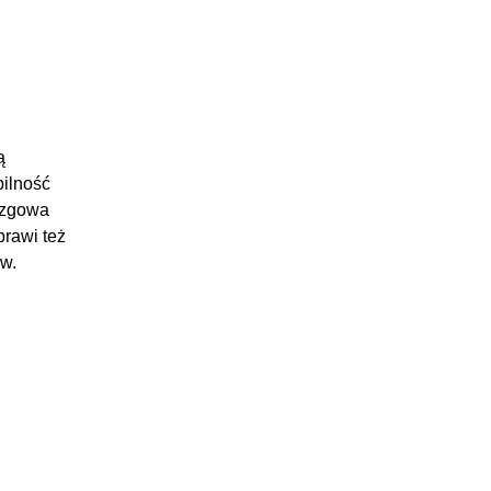
ą
bilność
lizgowa
prawi też
w.