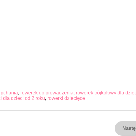
 pchania
,
rowerek do prowadzenia
,
rowerek trójkołowy dla dzie
i dla dzieci od 2 roku
,
rowerki dziecięce
Nast