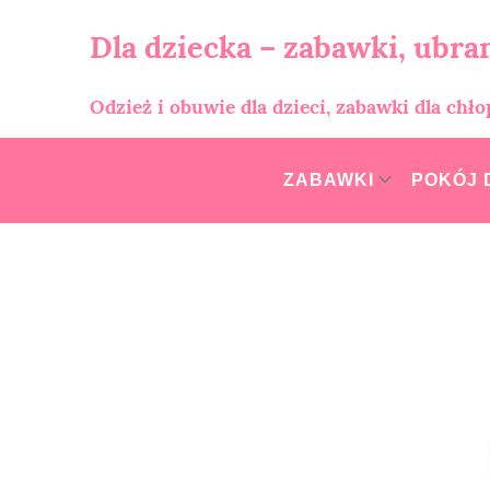
Skip
to
Dla dziecka – zabawki, ubran
content
Odzież i obuwie dla dzieci, zabawki dla chł
ZABAWKI
POKÓJ 