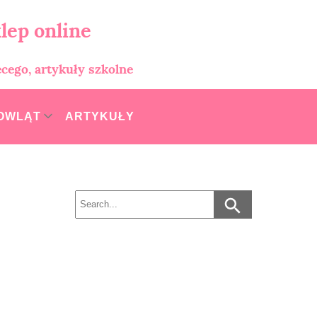
lep online
ęcego, artykuły szkolne
MOWLĄT
ARTYKUŁY