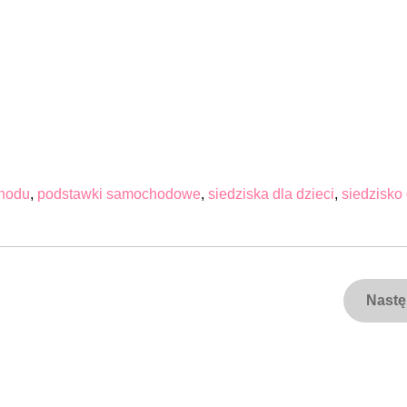
chodu
,
podstawki samochodowe
,
siedziska dla dzieci
,
siedzisko 
Nast