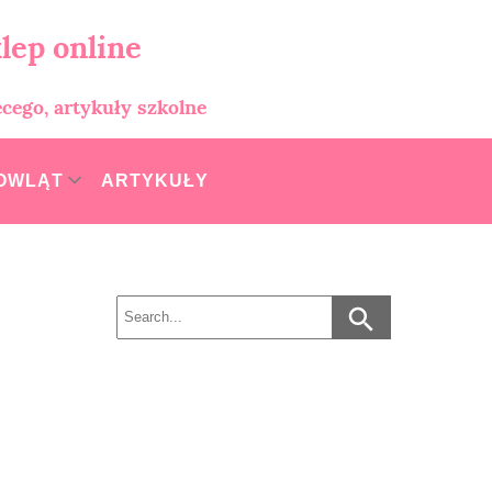
lep online
ęcego, artykuły szkolne
MOWLĄT
ARTYKUŁY