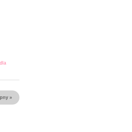
dla
ępny
»