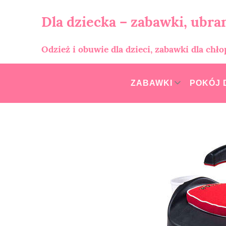
Skip
to
Dla dziecka – zabawki, ubran
content
Odzież i obuwie dla dzieci, zabawki dla chł
ZABAWKI
POKÓJ 