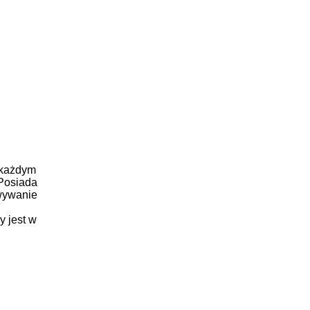
 każdym
Posiada
owywanie
y jest w