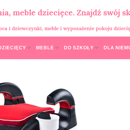
ia, meble dziecięce. Znajdź swój sk
opca i dziewczynki, meble i wyposażenie pokoju dzieci
DZIECIĘCY
MEBLE
DO SZKOŁY
DLA NIE