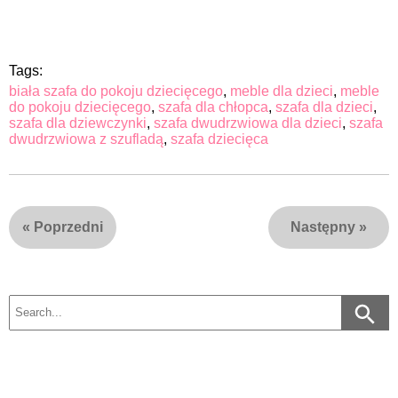
Tags:
biała szafa do pokoju dziecięcego
,
meble dla dzieci
,
meble
do pokoju dziecięcego
,
szafa dla chłopca
,
szafa dla dzieci
,
szafa dla dziewczynki
,
szafa dwudrzwiowa dla dzieci
,
szafa
dwudrzwiowa z szufladą
,
szafa dziecięca
«
Poprzedni
Następny
»