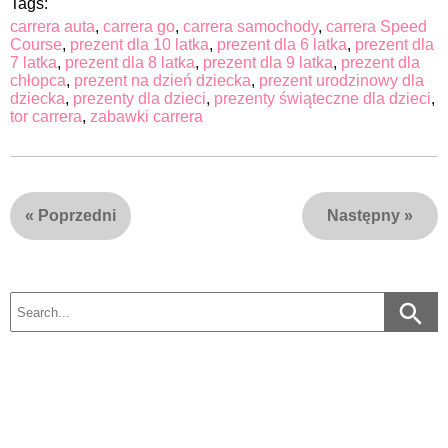
Tags:
carrera auta
,
carrera go
,
carrera samochody
,
carrera Speed
Course
,
prezent dla 10 latka
,
prezent dla 6 latka
,
prezent dla
7 latka
,
prezent dla 8 latka
,
prezent dla 9 latka
,
prezent dla
chłopca
,
prezent na dzień dziecka
,
prezent urodzinowy dla
dziecka
,
prezenty dla dzieci
,
prezenty świąteczne dla dzieci
,
tor carrera
,
zabawki carrera
«
Poprzedni
Następny
»