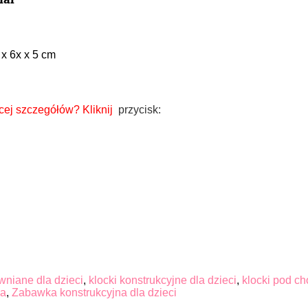
 x 6x x 5 cm
cej szczegółów?
Kliknij
przycisk:
wniane dla dzieci
,
klocki konstrukcyjne dla dzieci
,
klocki pod ch
ka
,
Zabawka konstrukcyjna dla dzieci