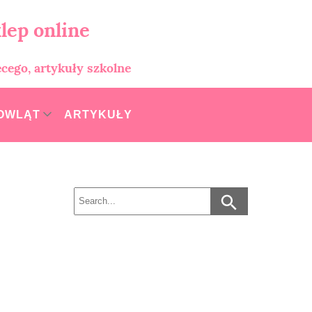
lep online
ęcego, artykuły szkolne
MOWLĄT
ARTYKUŁY