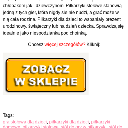
chłopakom jak i dziewczynom. Piłkarzyki stołowe stanowią
jedną z tych gier, która nigdy się nie nudzi, a grać może w
nią cała rodzina. Piłkarzyki dla dzieci to wspaniały prezent
urodzinowy, świąteczny lub na dzień dziecka. Sprawdzą się
idealnie jako niespodzianka pod choinką.
Chcesz
więcej szczegółów?
Kliknij:
Tags:
gra stołowa dla dzieci
,
piłkarzyki dla dzieci
,
piłkarzyki
domowe
,
piłkarzyki stołowe
,
stół do gry w piłkarzyki
,
stół do