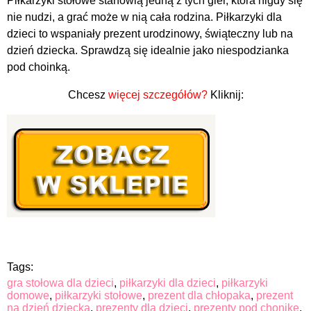
Piłkarzyki stołowe stanowią jedną z tych gier, która nigdy się
nie nudzi, a grać może w nią cała rodzina. Piłkarzyki dla
dzieci to wspaniały prezent urodzinowy, świąteczny lub na
dzień dziecka. Sprawdzą się idealnie jako niespodzianka
pod choinką.
Chcesz
więcej szczegółów?
Kliknij:
Tags:
gra stołowa dla dzieci
,
piłkarzyki dla dzieci
,
piłkarzyki
domowe
,
piłkarzyki stołowe
,
prezent dla chłopaka
,
prezent
na dzień dziecka
,
prezenty dla dzieci
,
prezenty pod chonikę
,