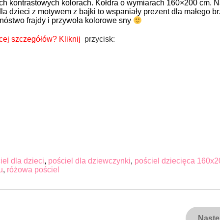
ch kontrastowych kolorach. Kołdra o wymiarach 160×200 cm. N
dla dzieci z motywem z bajki to wspaniały prezent dla małego b
nóstwo frajdy i przywoła kolorowe sny
cej szczegółów?
Kliknij
przycisk:
iel dla dzieci
,
pościel dla dziewczynki
,
pościel dziecięca 160x2
u
,
różowa pościel
Nast