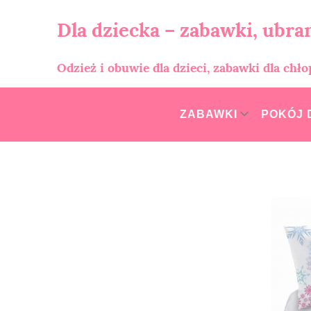
Skip
to
Dla dziecka – zabawki, ubran
content
Odzież i obuwie dla dzieci, zabawki dla chł
ZABAWKI
POKÓJ 