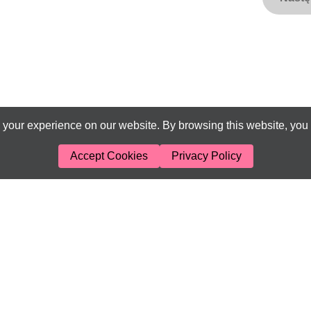
your experience on our website. By browsing this website, you 
Accept Cookies
Privacy Policy
JL
ny przez:
, dla:
Dla dziecka – zabawki, ubrania, meble dziecięce. Znajdź s