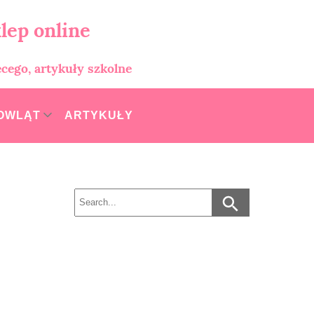
lep online
ęcego, artykuły szkolne
MOWLĄT
ARTYKUŁY