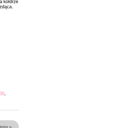
a kołdrze
rzdąca.
00
,
ępny
»