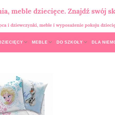
ia, meble dziecięce. Znajdź swój sk
opca i dziewczynki, meble i wyposażenie pokoju dzieci
DZIECIĘCY
MEBLE
DO SZKOŁY
DLA NIE