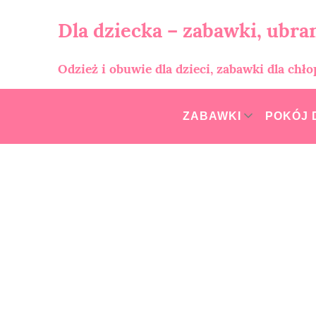
Skip
to
Dla dziecka – zabawki, ubran
content
Odzież i obuwie dla dzieci, zabawki dla chł
ZABAWKI
POKÓJ 