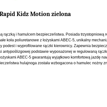
 Rapid Kidz Motion zielona
aną rączką i hamulcem bezpieczeństwa. Posiada trzystopniową r
małe koła poliuretanowe z łożyskami ABEC-5, unikalny mechan
owy podest i wyprofilowane rączki kierownicy. Zapewnia bezpiec
ki antypoślizgowej podstawie wyposażonej w regulowaną rącz
a z łożyskami ABEC-5 gwarantują wyjątkowo komfortową jazdę na
ieczeństwa hulajnoga została wzbogacona o hamulec nożny zn