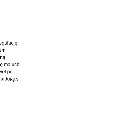
egulację
izm
zną
kę maluch
wet po
ajdujący