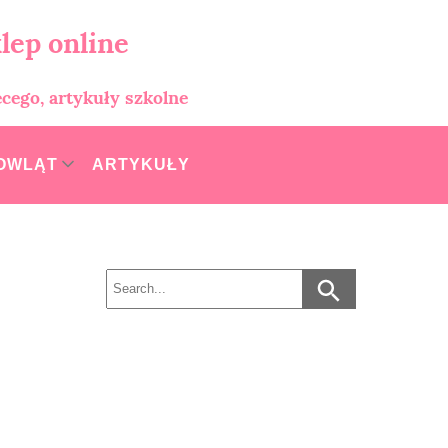
lep online
ęcego, artykuły szkolne
MOWLĄT
ARTYKUŁY