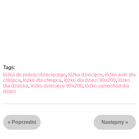
Tags:
łóżka do pokoju dziecięcego
,
łóżka dziecięce
,
łóżko auto dla
chłopca
,
łóżko dla chłopca
,
łóżko dla dzieci 90x200
,
łóżko
dla dziecka
,
łóżko dziecięce 90x200
,
łóżko samochód dla
dzieci
«
Poprzedni
Następny
»