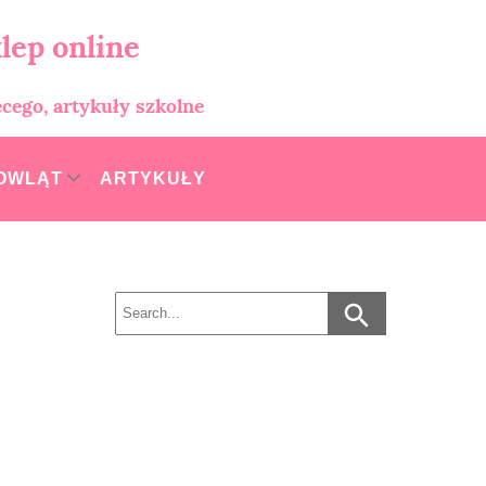
lep online
ęcego, artykuły szkolne
MOWLĄT
ARTYKUŁY