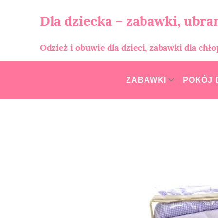
Skip
to
Dla dziecka – zabawki, ubran
content
Odzież i obuwie dla dzieci, zabawki dla chł
ZABAWKI
POKÓJ 