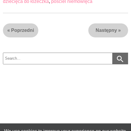
dziecięca do łóżeczka
,
pościel niemowlęca
«
Poprzedni
Następny
»