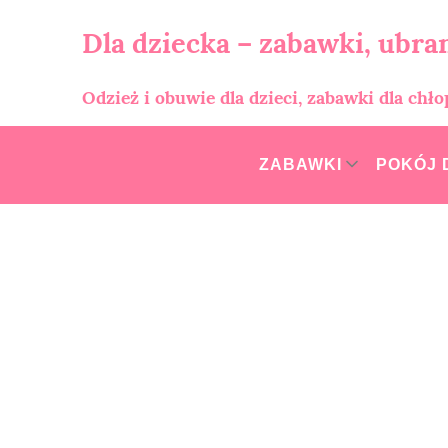
Skip
to
Dla dziecka – zabawki, ubran
content
Odzież i obuwie dla dzieci, zabawki dla chł
ZABAWKI
POKÓJ 