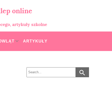
lep online
ęcego, artykuły szkolne
MOWLĄT
ARTYKUŁY