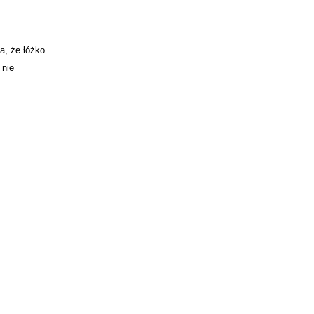
a, że łóżko
 nie