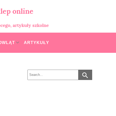
lep online
ęcego, artykuły szkolne
MOWLĄT
ARTYKUŁY