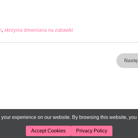
i
,
skrzynia drewniana na zabawki
Nast
your experience on our website. By browsing this website, you 
Accept Cookies
Privacy Policy