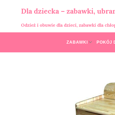
Skip
to
Dla dziecka – zabawki, ubran
content
Odzież i obuwie dla dzieci, zabawki dla chł
ZABAWKI
POKÓJ 