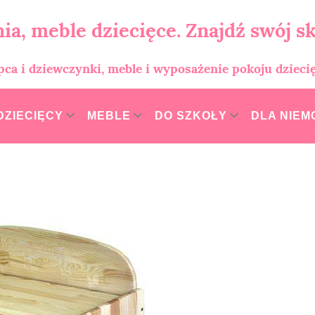
ia, meble dziecięce. Znajdź swój sk
opca i dziewczynki, meble i wyposażenie pokoju dzieci
DZIECIĘCY
MEBLE
DO SZKOŁY
DLA NIE